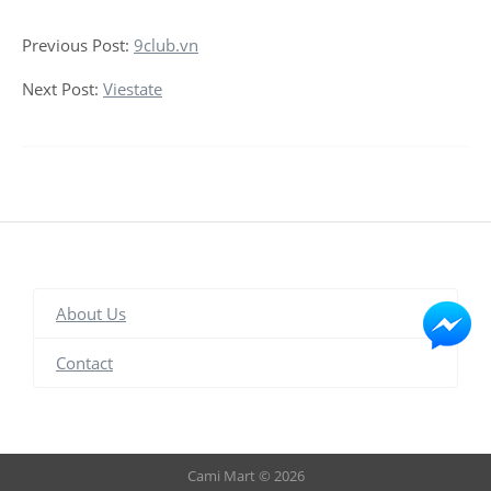
Previous Post:
9club.vn
Next Post:
Viestate
About Us
Contact
Cami Mart © 2026